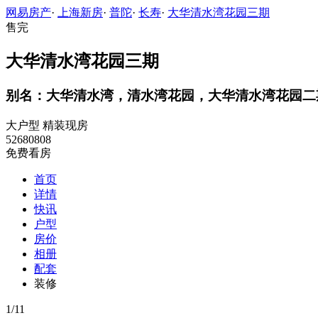
网易房产
·
上海新房
·
普陀
·
长寿
·
大华清水湾花园三期
售完
大华清水湾花园三期
别名：大华清水湾，清水湾花园，大华清水湾花园二
大户型
精装现房
52680808
免费看房
首页
详情
快讯
户型
房价
相册
配套
装修
1
/
11