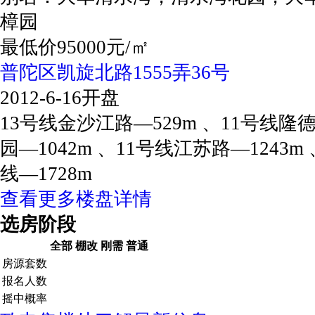
樟园
最低价95000元/㎡
普陀区凯旋北路1555弄36号
2012-6-16开盘
13号线金沙江路—529m 、11号线隆
园—1042m 、11号线江苏路—1243m 
线—1728m
查看更多楼盘详情
选房阶段
全部
棚改
刚需
普通
房源套数
报名人数
摇中概率