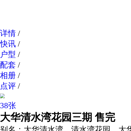
网易新
详情
/
快讯
/
户型
/
配套
/
相册
/
点评
/
38张
大华清水湾花园三期
售完
别名：
大华清水湾，清水湾花园，大