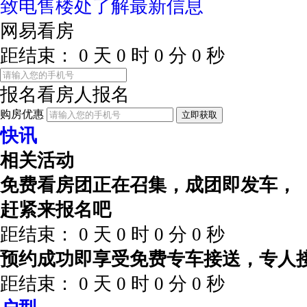
致电售楼处了解最新信息
网易看房
距结束：
0
天
0
时
0
分
0
秒
报名看房
人报名
购房优惠
立即获取
快讯
相关活动
免费看房团正在召集，成团即发车，
赶紧来报名吧
距结束：
0
天
0
时
0
分
0
秒
预约成功即享受免费专车接送，专人
距结束：
0
天
0
时
0
分
0
秒