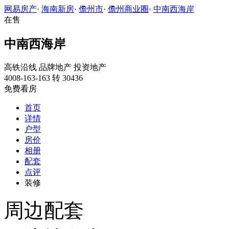
网易房产
·
海南新房
·
儋州市
·
儋州商业圈
·
中南西海岸
在售
中南西海岸
高铁沿线
品牌地产
投资地产
4008-163-163 转 30436
免费看房
首页
详情
户型
房价
相册
配套
点评
装修
周边配套