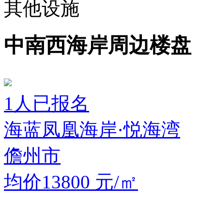
其他设施
中南西海岸周边楼盘
1
人已报名
海蓝凤凰海岸·悦海湾
儋州市
均价13800
元/㎡