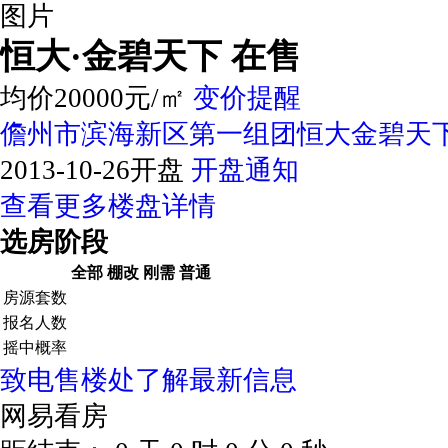
图片
恒大·金碧天下
在售
均价20000元/㎡
变价提醒
儋州市滨海新区第一组团恒大金碧天
2013-10-26开盘
开盘通知
查看更多楼盘详情
选房阶段
全部
棚改
刚需
普通
房源套数
报名人数
摇中概率
致电售楼处了解最新信息
网易看房