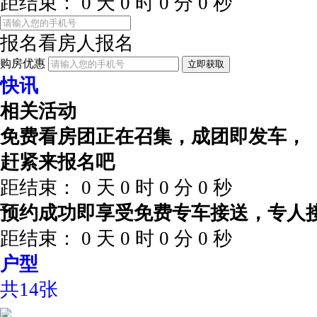
距结束：
0
天
0
时
0
分
0
秒
报名看房
人报名
购房优惠
立即获取
快讯
相关活动
免费看房团正在召集，成团即发车，
赶紧来报名吧
距结束：
0
天
0
时
0
分
0
秒
预约成功即享受免费专车接送，专人
距结束：
0
天
0
时
0
分
0
秒
户型
共14张