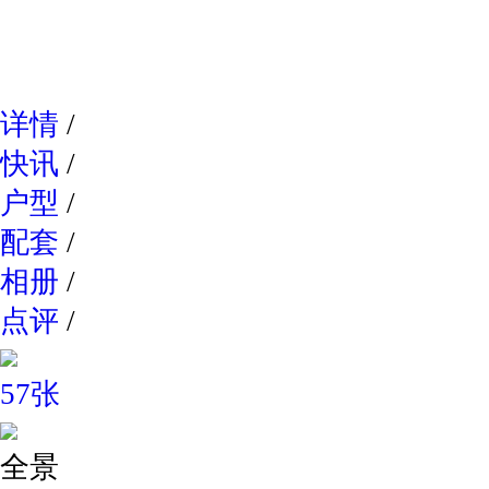
网易新
详情
/
快讯
/
户型
/
配套
/
相册
/
点评
/
57张
全景