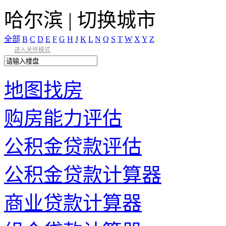
哈尔滨
|
切换城市
全部
B
C
D
E
F
G
H
J
K
L
N
Q
S
T
W
X
Y
Z
进入关怀模式
地图找房
购房能力评估
公积金贷款评估
公积金贷款计算器
商业贷款计算器