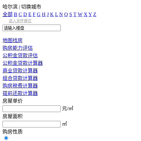
哈尔滨
|
切换城市
全部
B
C
D
E
F
G
H
J
K
L
N
Q
S
T
W
X
Y
Z
进入关怀模式
地图找房
购房能力评估
公积金贷款评估
公积金贷款计算器
商业贷款计算器
组合贷款计算器
购房税费计算器
提前还款计算器
房屋单价
元/㎡
房屋面积
㎡
购房性质