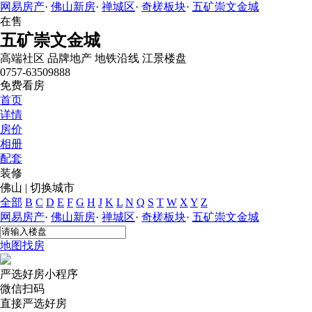
网易房产
·
佛山新房
·
禅城区
·
奇槎板块
·
五矿崇文金城
在售
五矿崇文金城
高端社区
品牌地产
地铁沿线
江景楼盘
0757-63509888
免费看房
首页
详情
房价
相册
配套
装修
佛山
|
切换城市
全部
B
C
D
E
F
G
H
J
K
L
N
Q
S
T
W
X
Y
Z
网易房产
·
佛山新房
·
禅城区
·
奇槎板块
·
五矿崇文金城
地图找房
严选好房
小程序
微信扫码
直接严选好房