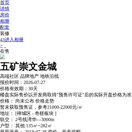
首页
详情
房价
相册
配套
装修
43
进入相册
>
在售
五矿崇文金城
高端社区
品牌地产
地铁沿线
报价时间：2026-07-27
价格有效期：30天
楼盘实际售价以开发商取得"预售许可证"后的实际开盘价格为准
价格：
尚未公布
价格走势
暂未获取预售证，参考21000-22000元/㎡
地址：
[禅城区 - 奇槎板块 ]
轨交：
2号线湾华—3000m
户型：
其他 135㎡~282㎡
最新开盘：
2018-07-28
变价、开盘提醒