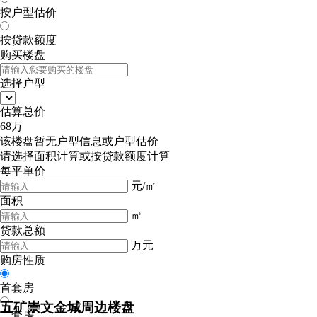
按户型估价
按贷款额度
购买楼盘
选择户型
估算总价
68
万
该楼盘暂无户型信息或户型估价
请选择
面积计算
或
按贷款额度计算
每平单价
元/㎡
面积
㎡
贷款总额
万元
购房性质
首套房
五矿崇文金城周边楼盘
二套房