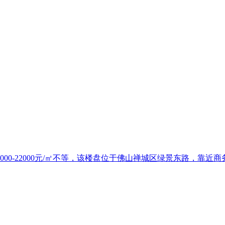
00-22000元/㎡不等，该楼盘位于佛山禅城区绿景东路，靠