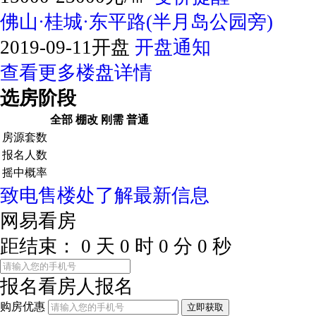
佛山·桂城·东平路(半月岛公园旁)
2019-09-11开盘
开盘通知
查看更多楼盘详情
选房阶段
全部
棚改
刚需
普通
房源套数
报名人数
摇中概率
致电售楼处了解最新信息
网易看房
距结束：
0
天
0
时
0
分
0
秒
报名看房
人报名
购房优惠
立即获取