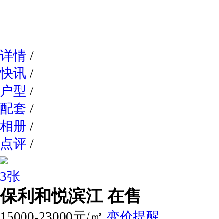
网易新
详情
/
快讯
/
户型
/
配套
/
相册
/
点评
/
3张
保利和悦滨江
在售
15000-23000元/㎡
变价提醒