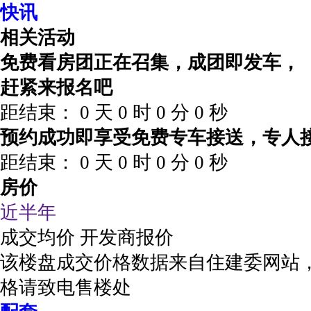
快讯
相关活动
免费看房团正在召集，成团即发车，
赶紧来报名吧
距结束：
0
天
0
时
0
分
0
秒
预约成功即享受免费专车接送，专人
距结束：
0
天
0
时
0
分
0
秒
房价
近半年
成交均价
开发商报价
该楼盘成交价格数据来自住建委网站
格请致电售楼处