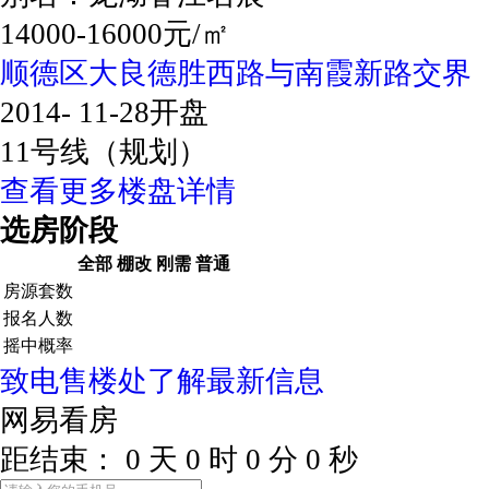
14000-16000元/㎡
顺德区大良德胜西路与南霞新路交界
2014- 11-28开盘
11号线（规划）
查看更多楼盘详情
选房阶段
全部
棚改
刚需
普通
房源套数
报名人数
摇中概率
致电售楼处了解最新信息
网易看房
距结束：
0
天
0
时
0
分
0
秒