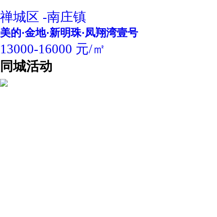
禅城区 -南庄镇
美的·金地·新明珠·凤翔湾壹号
13000-16000 元/㎡
同城活动