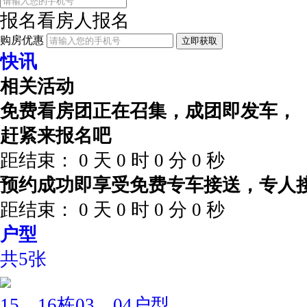
报名看房
人报名
购房优惠
立即获取
快讯
相关活动
免费看房团正在召集，成团即发车，
赶紧来报名吧
距结束：
0
天
0
时
0
分
0
秒
预约成功即享受免费专车接送，专人
距结束：
0
天
0
时
0
分
0
秒
户型
共5张
15、16栋03、04户型