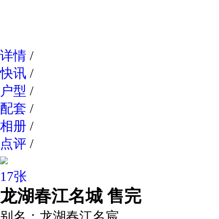
网易新
详情
/
快讯
/
户型
/
配套
/
相册
/
点评
/
17张
龙湖春江名城
售完
别名：
龙湖春江名宸