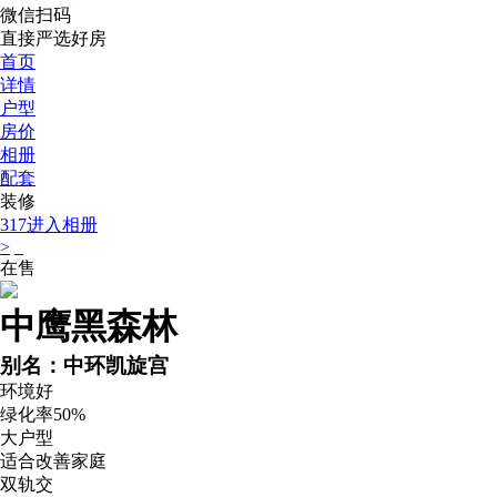
微信扫码
直接严选好房
首页
详情
户型
房价
相册
配套
装修
317
进入相册
>
在售
中鹰黑森林
别名：中环凯旋宫
环境好
绿化率50%
大户型
适合改善家庭
双轨交