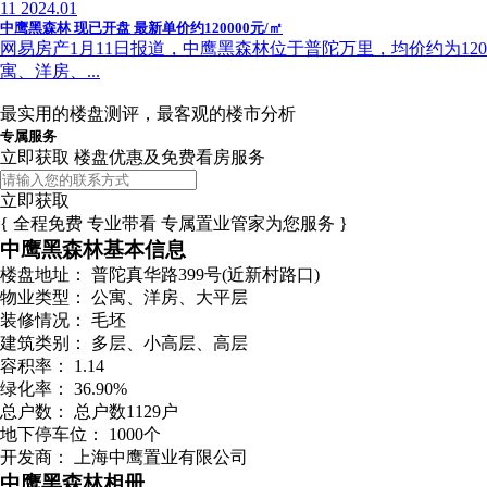
11
2024.01
中鹰黑森林 现已开盘 最新单价约120000元/㎡
网易房产1月11日报道，中鹰黑森林位于普陀万里，均价约为12000
寓、洋房、...
最实用的楼盘测评，最客观的楼市分析
专属服务
立即获取 楼盘优惠及免费看房服务
立即获取
{ 全程免费 专业带看 专属置业管家为您服务 }
中鹰黑森林基本信息
楼盘地址：
普陀真华路399号(近新村路口)
物业类型：
公寓、洋房、大平层
装修情况：
毛坯
建筑类别：
多层、小高层、高层
容积率：
1.14
绿化率：
36.90%
总户数：
总户数1129户
地下停车位：
1000个
开发商：
上海中鹰置业有限公司
中鹰黑森林相册