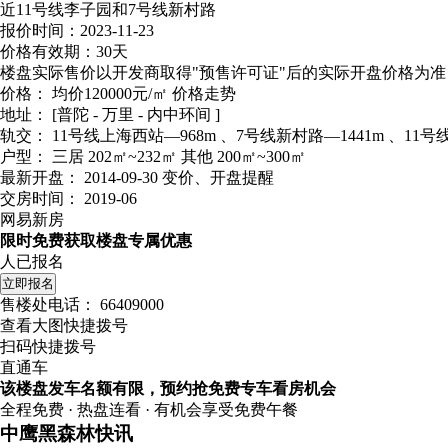
近11号线李子园和7号线新村路
报价时间：2023-11-23
价格有效期：30天
楼盘实际售价以开发商取得"预售许可证"后的实际开盘价格为准
价格：
均价120000元/㎡
价格走势
地址：
[普陀 - 万里 - 内中环间 ]
轨交：
11号线上海西站—968m 、7号线新村路—1441m 、11号线
户型：
三居 202㎡~232㎡ 其他 200㎡~300㎡
最新开盘：
2014-09-30
变价、开盘提醒
交房时间：
2019-06
网易新房
限时免费获取楼盘专属优惠
人已报名
立即报名
售楼处电话：
66409000
查看大图快捷拨号
扫码快捷拨号
直通车
该楼盘发车名额有限，预约抢免费专车看房机会
全程免费 · 热盘连看 · 有机会享受免费午餐
中鹰黑森林快讯