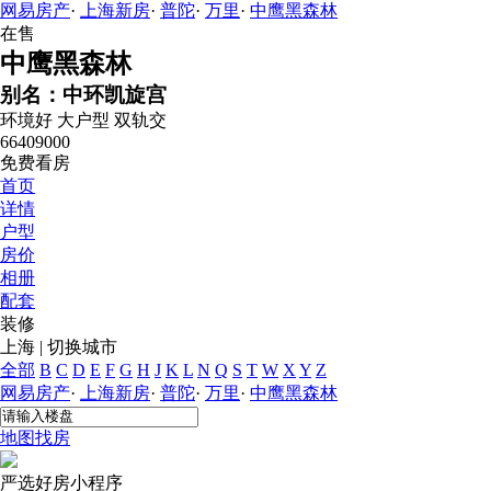
网易房产
·
上海新房
·
普陀
·
万里
·
中鹰黑森林
在售
中鹰黑森林
别名：中环凯旋宫
环境好
大户型
双轨交
66409000
免费看房
首页
详情
户型
房价
相册
配套
装修
上海
|
切换城市
全部
B
C
D
E
F
G
H
J
K
L
N
Q
S
T
W
X
Y
Z
网易房产
·
上海新房
·
普陀
·
万里
·
中鹰黑森林
地图找房
严选好房
小程序