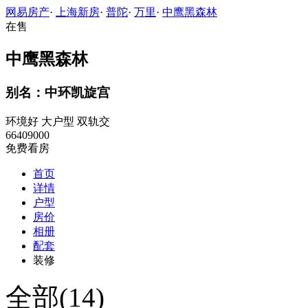
网易房产
·
上海新房
·
普陀
·
万里
·
中鹰黑森林
在售
中鹰黑森林
别名：中环凯旋宫
环境好
大户型
双轨交
66409000
免费看房
首页
详情
户型
房价
相册
配套
装修
全部(14)