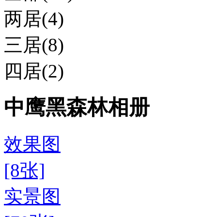
两居(4)
三居(8)
四居(2)
中鹰黑森林相册
效果图
[8张]
实景图