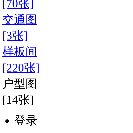
[70张]
交通图
[3张]
样板间
[220张]
户型图
[14张]
登录