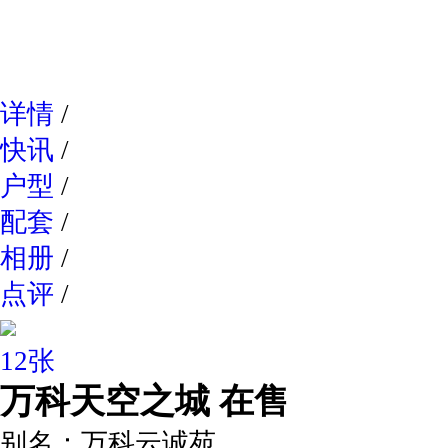
网易新
详情
/
快讯
/
户型
/
配套
/
相册
/
点评
/
12张
万科天空之城
在售
别名：
万科云诚苑