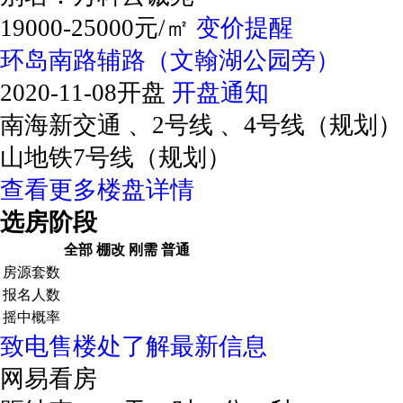
19000-25000元/㎡
变价提醒
环岛南路辅路（文翰湖公园旁）
2020-11-08开盘
开盘通知
南海新交通 、2号线 、4号线（规划）
山地铁7号线（规划）
查看更多楼盘详情
选房阶段
全部
棚改
刚需
普通
房源套数
报名人数
摇中概率
致电售楼处了解最新信息
网易看房