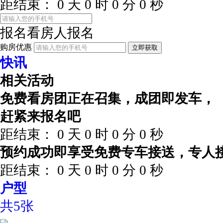
距结束：
0
天
0
时
0
分
0
秒
报名看房
人报名
购房优惠
立即获取
快讯
相关活动
免费看房团正在召集，成团即发车，
赶紧来报名吧
距结束：
0
天
0
时
0
分
0
秒
预约成功即享受免费专车接送，专人
距结束：
0
天
0
时
0
分
0
秒
户型
共5张