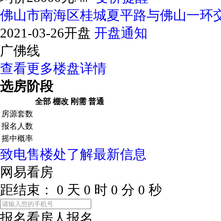
佛山市南海区桂城夏平路与佛山一环
2021-03-26开盘
开盘通知
广佛线
查看更多楼盘详情
选房阶段
全部
棚改
刚需
普通
房源套数
报名人数
摇中概率
致电售楼处了解最新信息
网易看房
距结束：
0
天
0
时
0
分
0
秒
报名看房
人报名