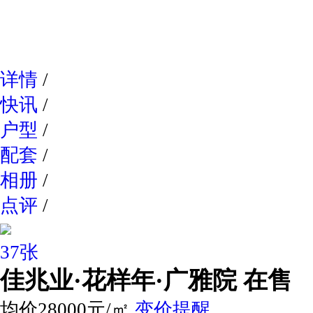
网易新
详情
/
快讯
/
户型
/
配套
/
相册
/
点评
/
37张
佳兆业·花样年·广雅院
在售
均价28000元/㎡
变价提醒