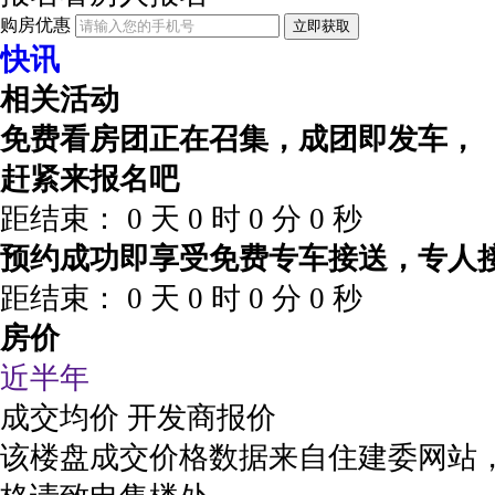
购房优惠
立即获取
快讯
相关活动
免费看房团正在召集，成团即发车，
赶紧来报名吧
距结束：
0
天
0
时
0
分
0
秒
预约成功即享受免费专车接送，专人
距结束：
0
天
0
时
0
分
0
秒
房价
近半年
成交均价
开发商报价
该楼盘成交价格数据来自住建委网站