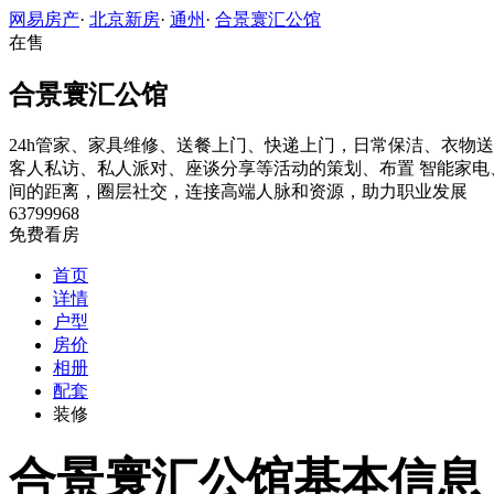
网易房产
·
北京新房
·
通州
·
合景寰汇公馆
在售
合景寰汇公馆
24h管家、家具维修、送餐上门、快递上门，日常保洁、衣物
客人私访、私人派对、座谈分享等活动的策划、布置
智能家电
间的距离，圈层社交，连接高端人脉和资源，助力职业发展
63799968
免费看房
首页
详情
户型
房价
相册
配套
装修
合景寰汇公馆基本信息