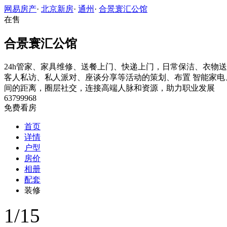
网易房产
·
北京新房
·
通州
·
合景寰汇公馆
在售
合景寰汇公馆
24h管家、家具维修、送餐上门、快递上门，日常保洁、衣物
客人私访、私人派对、座谈分享等活动的策划、布置
智能家电
间的距离，圈层社交，连接高端人脉和资源，助力职业发展
63799968
免费看房
首页
详情
户型
房价
相册
配套
装修
1
/
15