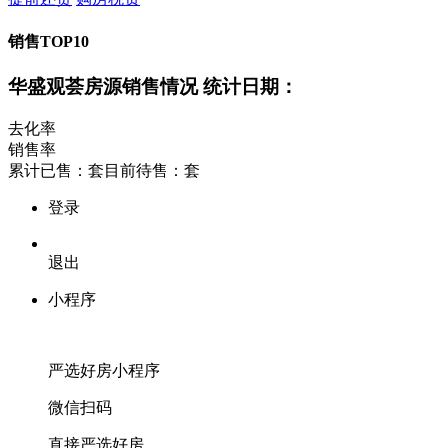
销售TOP10
华盛观荟房源销售情况
统计日期：
去化率
销售率
累计已售：
套
目前待售：
套
登录
退出
小程序
严选好房
小程序
微信扫码
直接严选好房