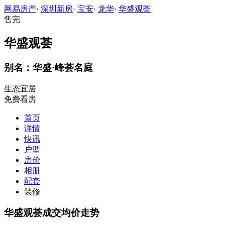
网易房产
·
深圳新房
·
宝安
·
龙华
·
华盛观荟
售完
华盛观荟
别名：华盛·峰荟名庭
生态宜居
免费看房
首页
详情
快讯
户型
房价
相册
配套
装修
华盛观荟成交均价走势