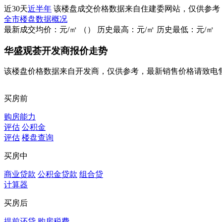
近30天
近半年
该楼盘成交价格数据来自住建委网站，仅供参考
全市楼盘数据概况
最新成交均价：
元/㎡
（
）
历史最高：
元/㎡
历史最低：
元/㎡
华盛观荟开发商报价走势
该楼盘价格数据来自开发商，仅供参考，最新销售价格请致电
买房前
购房能力
评估
公积金
评估
楼盘查询
买房中
商业贷款
公积金贷款
组合贷
计算器
买房后
提前还贷
购房税费