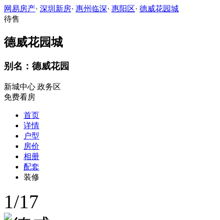
网易房产
·
深圳新房
·
惠州临深
·
惠阳区
·
德威花园城
待售
德威花园城
别名：德威花园
新城中心
政务区
免费看房
首页
详情
户型
房价
相册
配套
装修
1
/
17