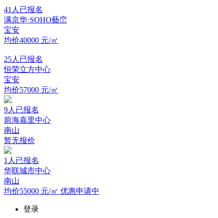
41
人已报名
满京华·SOHO藝峦
宝安
均价40000
元/㎡
25
人已报名
恒荣立方中心
宝安
均价57000
元/㎡
9
人已报名
前海嘉里中心
南山
暂无报价
1
人已报名
华联城市中心
南山
均价55000
元/㎡
优惠申请中
登录