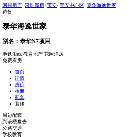
网易房产
·
深圳新房
·
宝安
·
宝安中心区
·
泰华海逸世家
待售
泰华海逸世家
别名：泰华N7项目
地铁沿线
教育地产
花园洋房
免费看房
首页
详情
房价
相册
配套
装修
周边配套
到该楼盘去
公路交通
学校教育