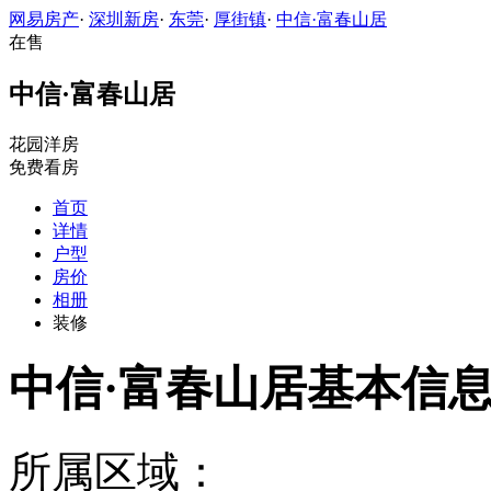
网易房产
·
深圳新房
·
东莞
·
厚街镇
·
中信·富春山居
在售
中信·富春山居
花园洋房
免费看房
首页
详情
户型
房价
相册
装修
中信·富春山居基本信
所属区域：