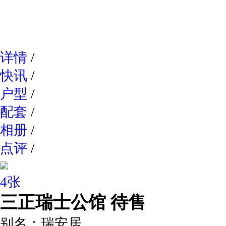
网易新
详情
/
快讯
/
户型
/
配套
/
相册
/
点评
/
4张
三正瑞士公馆
待售
别名：
瑞安居