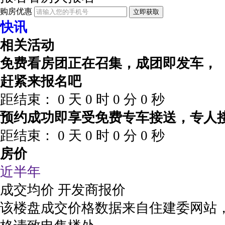
购房优惠
立即获取
快讯
相关活动
免费看房团正在召集，成团即发车，
赶紧来报名吧
距结束：
0
天
0
时
0
分
0
秒
预约成功即享受免费专车接送，专人
距结束：
0
天
0
时
0
分
0
秒
房价
近半年
成交均价
开发商报价
该楼盘成交价格数据来自住建委网站