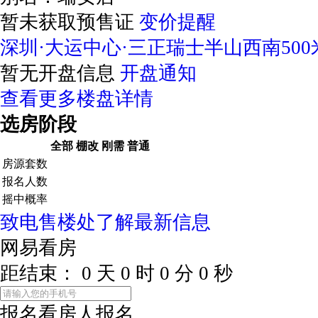
暂未获取预售证
变价提醒
深圳·大运中心·三正瑞士半山西南500
暂无开盘信息
开盘通知
查看更多楼盘详情
选房阶段
全部
棚改
刚需
普通
房源套数
报名人数
摇中概率
致电售楼处了解最新信息
网易看房
距结束：
0
天
0
时
0
分
0
秒
报名看房
人报名