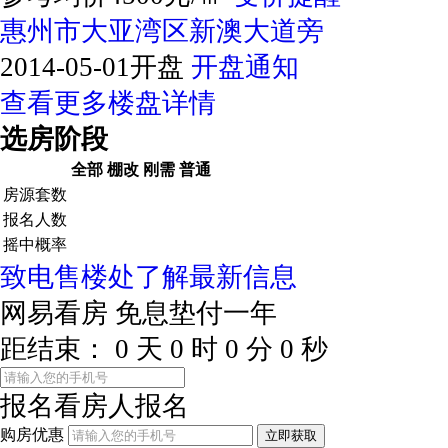
惠州市大亚湾区新澳大道旁
2014-05-01开盘
开盘通知
查看更多楼盘详情
选房阶段
全部
棚改
刚需
普通
房源套数
报名人数
摇中概率
致电售楼处了解最新信息
网易看房
免息垫付一年
距结束：
0
天
0
时
0
分
0
秒
报名看房
人报名
购房优惠
立即获取