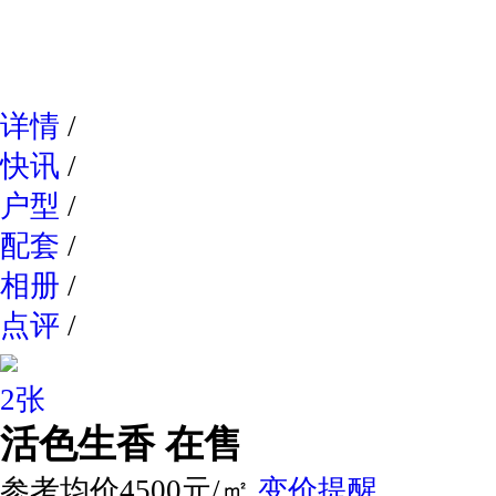
网易新
详情
/
快讯
/
户型
/
配套
/
相册
/
点评
/
2张
活色生香
在售
参考均价4500元/㎡
变价提醒