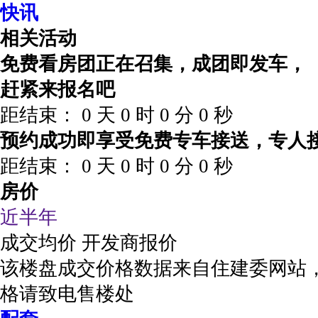
快讯
相关活动
免费看房团正在召集，成团即发车，
赶紧来报名吧
距结束：
0
天
0
时
0
分
0
秒
预约成功即享受免费专车接送，专人
距结束：
0
天
0
时
0
分
0
秒
房价
近半年
成交均价
开发商报价
该楼盘成交价格数据来自住建委网站
格请致电售楼处