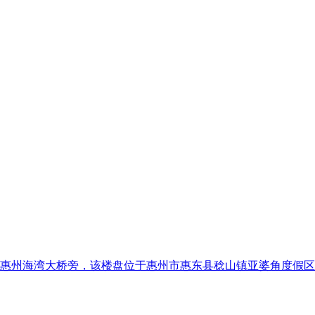
惠州海湾大桥旁，该楼盘位于惠州市惠东县稔山镇亚婆角度假区惠