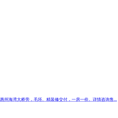
州海湾大桥旁，毛坯、精装修交付，一房一价。详情咨询售...