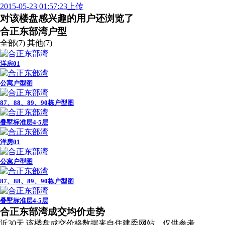
2015-05-23 01:57:23上传
对该楼盘感兴趣的用户还浏览了
合正东部湾户型
全部(7)
其他(7)
洋房01
公寓户型图
87、88、89、90栋户型图
叠墅标准层4-5层
洋房01
公寓户型图
87、88、89、90栋户型图
叠墅标准层4-5层
广告
合正东部湾成交均价走势
近30天
该楼盘成交价格数据来自住建委网站，仅供参考