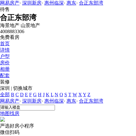
网易房产
·
深圳新房
·
惠州临深
·
惠东
·
合正东部湾
待售
合正东部湾
海景地产
山景地产
4008883306
免费看房
首页
详情
户型
房价
相册
配套
装修
深圳
|
切换城市
全部
B
C
D
E
F
G
H
J
K
L
N
Q
S
T
W
X
Y
Z
网易房产
·
深圳新房
·
惠州临深
·
惠东
·
合正东部湾
地图找房
严选好房
小程序
微信扫码