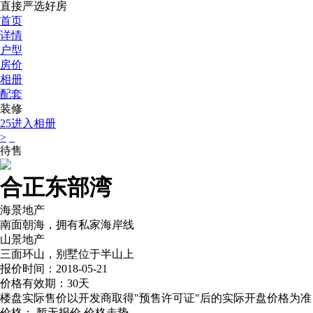
直接严选好房
首页
详情
户型
房价
相册
配套
装修
25
进入相册
>
待售
合正东部湾
海景地产
南面朝海，拥有私家海岸线
山景地产
三面环山，别墅位于半山上
报价时间：2018-05-21
价格有效期：30天
楼盘实际售价以开发商取得"预售许可证"后的实际开盘价格为准
价格：
暂无报价
价格走势