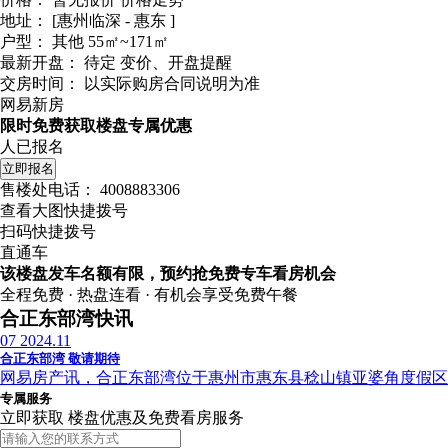
地址：
[惠州临深 - 惠东 ]
户型：
其他 55㎡~171㎡
最新开盘：
待定
变价、开盘提醒
交房时间：
以实际购房合同说明为准
网易新房
限时免费获取楼盘专属优惠
人已报名
立即报名
售楼处电话：
4008883306
查看大图快捷拨号
扫码快捷拨号
直通车
该楼盘发车名额有限，预约抢免费专车看房机会
全程免费 · 热盘连看 · 有机会享受免费午餐
合正东部湾快讯
07
2024.11
合正东部湾 敬请期待
网易房产讯，合正东部湾位于惠州市惠东县稔山镇亚婆角度假区
专属服务
立即获取 楼盘优惠及免费看房服务