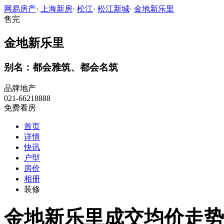
网易房产
·
上海新房
·
松江
·
松江新城
·
金地新乐里
售完
金地新乐里
别名：都会雅筑、都会名筑
品牌地产
021-66218888
免费看房
首页
详情
快讯
户型
房价
相册
装修
金地新乐里成交均价走势