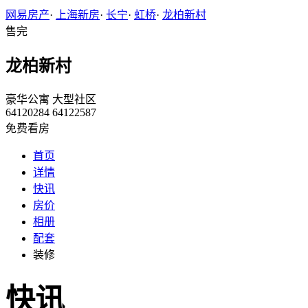
网易房产
·
上海新房
·
长宁
·
虹桥
·
龙柏新村
售完
龙柏新村
豪华公寓
大型社区
64120284 64122587
免费看房
首页
详情
快讯
房价
相册
配套
装修
快讯