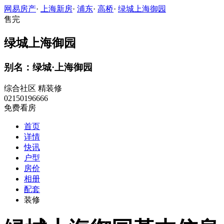
网易房产
·
上海新房
·
浦东
·
高桥
·
绿城上海御园
售完
绿城上海御园
别名：绿城·上海御园
综合社区
精装修
02150196666
免费看房
首页
详情
快讯
户型
房价
相册
配套
装修