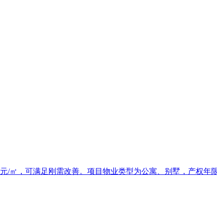
834元/㎡，可满足刚需改善。项目物业类型为公寓、别墅，产权