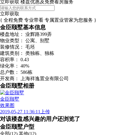
立即获取 楼盘优惠及免费看房服务
立即获取
{ 全程免费 专业带看 专属置业管家为您服务 }
金臣颐墅基本信息
楼盘地址：
业辉路399弄
物业类型：
公寓、别墅
装修情况：
毛坯
建筑类别：
类独栋、独栋
容积率：
0.43
绿化率：
40%
总户数：
586栋
开发商：
上海祥逸置业有限公司
金臣颐墅相册
金臣颐墅
效果图
2019-05-27 11:36:11上传
对该楼盘感兴趣的用户还浏览了
金臣颐墅户型
全部(12)
其他(12)