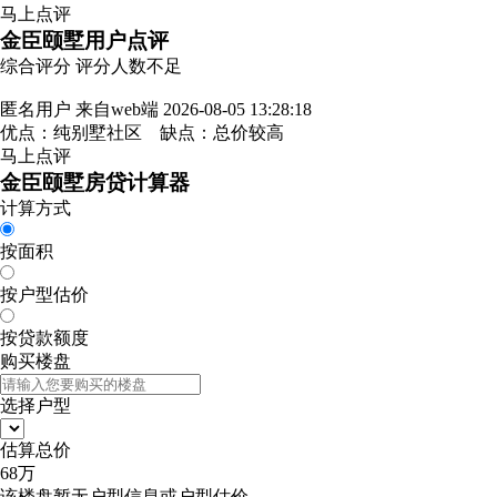
马上点评
金臣颐墅用户点评
综合评分
评分人数不足
匿名用户
来自web端
2026-08-05 13:28:18
优点：纯别墅社区 缺点：总价较高
马上点评
金臣颐墅房贷计算器
计算方式
按面积
按户型估价
按贷款额度
购买楼盘
选择户型
估算总价
68
万
该楼盘暂无户型信息或户型估价