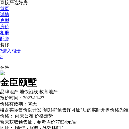
直接严选好房
首页
详情
户型
房价
相册
配套
装修
3
进入相册
>
在售
金臣颐墅
品牌地产
地铁沿线
教育地产
报价时间：2023-11-23
价格有效期：30天
楼盘实际售价以开发商取得"预售许可证"后的实际开盘价格为准
价格：
尚未公布
价格走势
暂未获取预售证，参考均价77834元/㎡
地址：
[青浦 - 赵巷 - 外郊环间 ]