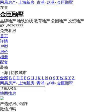
网易房产
·
上海新房
·
青浦
·
赵巷
·
金臣颐墅
在售
金臣颐墅
品牌地产
地铁沿线
教育地产
公园地产
投资地产
021-59293333
免费看房
首页
详情
户型
房价
相册
配套
装修
上海
|
切换城市
全部
B
C
D
E
F
G
H
J
K
L
N
Q
S
T
W
X
Y
Z
网易房产
·
上海新房
·
青浦
·
赵巷
·
金臣颐墅
地图找房
严选好房
小程序
微信扫码