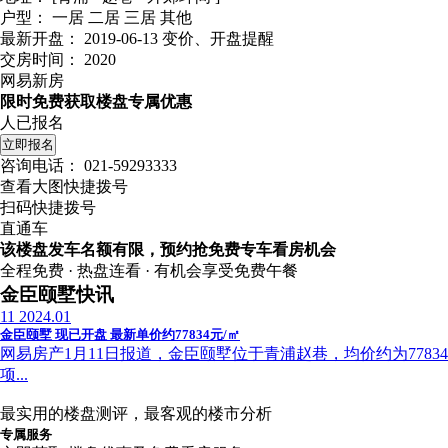
户型：
一居 二居 三居 其他
最新开盘：
2019-06-13
变价、开盘提醒
交房时间：
2020
网易新房
限时免费获取楼盘专属优惠
人已报名
立即报名
咨询电话：
021-59293333
查看大图快捷拨号
扫码快捷拨号
直通车
该楼盘发车名额有限，预约抢免费专车看房机会
全程免费 · 热盘连看 · 有机会享受免费午餐
金臣颐墅快讯
11
2024.01
金臣颐墅 现已开盘 最新单价约77834元/㎡
网易房产1月11日报道，金臣颐墅位于青浦赵巷，均价约为77
项...
最实用的楼盘测评，最客观的楼市分析
专属服务