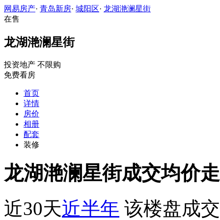
网易房产
·
青岛新房
·
城阳区
·
龙湖滟澜星街
在售
龙湖滟澜星街
投资地产
不限购
免费看房
首页
详情
房价
相册
配套
装修
龙湖滟澜星街成交均价走
近30天
近半年
该楼盘成交