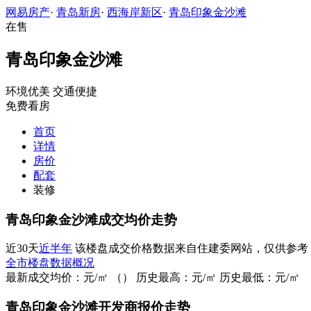
网易房产
·
青岛新房
·
西海岸新区
·
青岛印象金沙滩
在售
青岛印象金沙滩
环境优美
交通便捷
免费看房
首页
详情
房价
配套
装修
青岛印象金沙滩成交均价走势
近30天
近半年
该楼盘成交价格数据来自住建委网站，仅供参考
全市楼盘数据概况
最新成交均价：
元/㎡
（
）
历史最高：
元/㎡
历史最低：
元/㎡
青岛印象金沙滩开发商报价走势