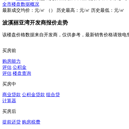
全市楼盘数据概况
最新成交均价：
元/㎡
（
）
历史最高：
元/㎡
历史最低：
元/㎡
波溪丽亚湾开发商报价走势
该楼盘价格数据来自开发商，仅供参考，最新销售价格请致电
买房前
购房能力
评估
公积金
评估
楼盘查询
买房中
商业贷款
公积金贷款
组合贷
计算器
买房后
提前还贷
购房税费