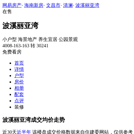
网易房产
·
海南新房
·
文昌市
·
清澜
·
波溪丽亚湾
在售
波溪丽亚湾
小户型
海景地产
养生宜居
公园景观
4008-163-163 转 30241
免费看房
首页
详情
户型
房价
相册
配套
点评
装修
波溪丽亚湾成交均价走势
近30天
近半年
该楼盘成交价格数据来自住建委网站，仅供参考