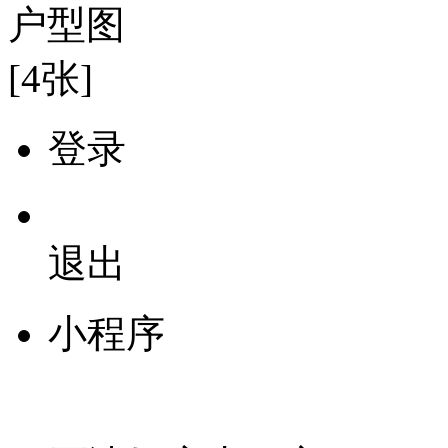
户型图
[4张]
登录
退出
小程序