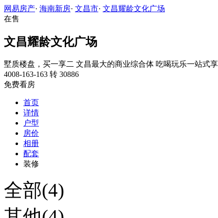
网易房产
·
海南新房
·
文昌市
·
文昌耀龄文化广场
在售
文昌耀龄文化广场
墅质楼盘，买一享二
文昌最大的商业综合体
吃喝玩乐一站式享
4008-163-163 转 30886
免费看房
首页
详情
户型
房价
相册
配套
装修
全部(4)
其他(4)