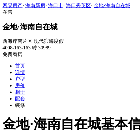
网易房产
·
海南新房
·
海口市
·
海口秀英区
·
金地·海南自在城
在售
金地·海南自在城
西海岸南片区
现代滨海度假
4008-163-163 转 30989
免费看房
首页
详情
户型
房价
相册
配套
装修
金地·海南自在城基本