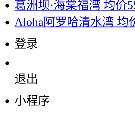
葛洲坝·海棠福湾
均价5
Aloha阿罗哈清水湾
均价
登录
退出
小程序