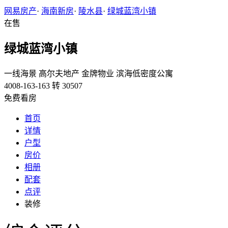
网易房产
·
海南新房
·
陵水县
·
绿城蓝湾小镇
在售
绿城蓝湾小镇
一线海景
高尔夫地产
金牌物业
滨海低密度公寓
4008-163-163 转 30507
免费看房
首页
详情
户型
房价
相册
配套
点评
装修