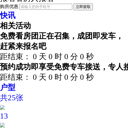
购房优惠
立即获取
快讯
相关活动
免费看房团正在召集，成团即发车，
赶紧来报名吧
距结束：
0
天
0
时
0
分
0
秒
预约成功即享受免费专车接送，专人
距结束：
0
天
0
时
0
分
0
秒
户型
共25张
13