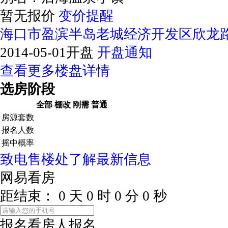
暂无报价
变价提醒
海口市盈滨半岛老城经济开发区欣龙
2014-05-01开盘
开盘通知
查看更多楼盘详情
选房阶段
全部
棚改
刚需
普通
房源套数
报名人数
摇中概率
致电售楼处了解最新信息
网易看房
距结束：
0
天
0
时
0
分
0
秒
报名看房
人报名