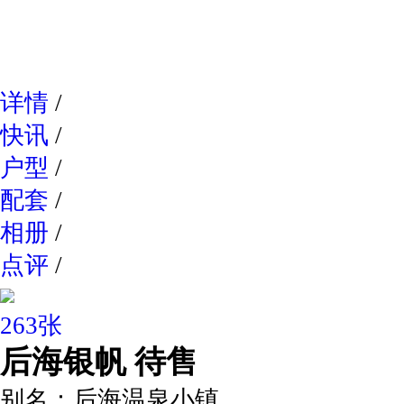
网易新
详情
/
快讯
/
户型
/
配套
/
相册
/
点评
/
263张
后海银帆
待售
别名：
后海温泉小镇