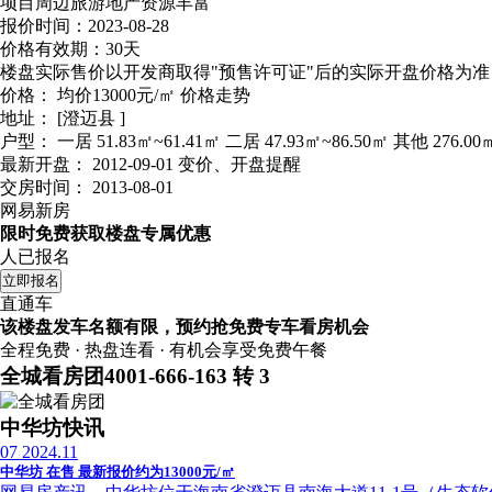
项目周边旅游地产资源丰富
报价时间：2023-08-28
价格有效期：30天
楼盘实际售价以开发商取得"预售许可证"后的实际开盘价格为准
价格：
均价13000元/㎡
价格走势
地址：
[澄迈县 ]
户型：
一居 51.83㎡~61.41㎡ 二居 47.93㎡~86.50㎡ 其他 276.00
最新开盘：
2012-09-01
变价、开盘提醒
交房时间：
2013-08-01
网易新房
限时免费获取楼盘专属优惠
人已报名
立即报名
直通车
该楼盘发车名额有限，预约抢免费专车看房机会
全程免费 · 热盘连看 · 有机会享受免费午餐
全城看房团
4001-666-163 转 3
中华坊快讯
07
2024.11
中华坊 在售 最新报价约为13000元/㎡