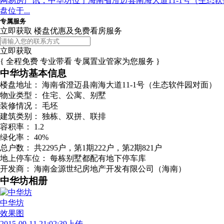
网易房产讯，中华坊位于海南省澄迈县南海大道11-1号（生态软件园对
盘位于...
专属服务
立即获取 楼盘优惠及免费看房服务
立即获取
{ 全程免费 专业带看 专属置业管家为您服务 }
中华坊基本信息
楼盘地址：
海南省澄迈县南海大道11-1号（生态软件园对面）
物业类型：
住宅、公寓、别墅
装修情况：
毛坯
建筑类别：
独栋、双拼、联排
容积率：
1.2
绿化率：
40%
总户数：
共2295户，第1期222户，第2期821户
地上停车位：
每栋别墅都配有地下停车库
开发商：
海南金源世纪房地产开发有限公司（海南）
中华坊相册
中华坊
效果图
2015-09-11 21:02:39上传