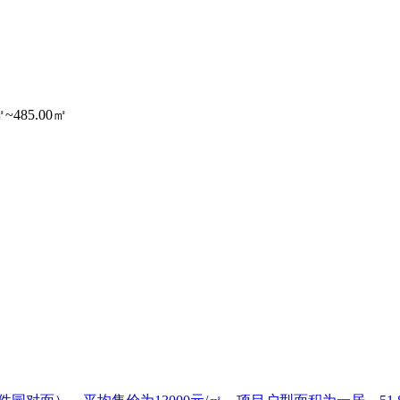
㎡~485.00㎡