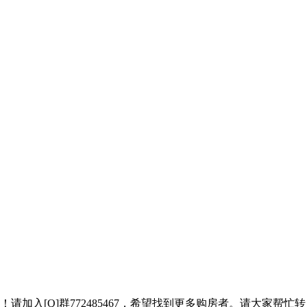
加入[Q]群772485467，希望找到更多购房者。请大家帮忙转