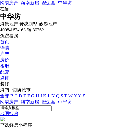
网易房产
·
海南新房
·
澄迈县
·
中华坊
在售
中华坊
海景地产
传统别墅
旅游地产
4008-163-163 转 30362
免费看房
首页
详情
户型
房价
相册
配套
点评
装修
海南
|
切换城市
全部
B
C
D
E
F
G
H
J
K
L
N
Q
S
T
W
X
Y
Z
网易房产
·
海南新房
·
澄迈县
·
中华坊
地图找房
严选好房
小程序