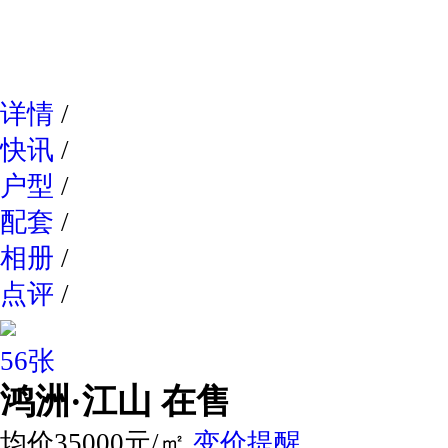
网易新
详情
/
快讯
/
户型
/
配套
/
相册
/
点评
/
56张
鸿洲·江山
在售
均价35000元/㎡
变价提醒