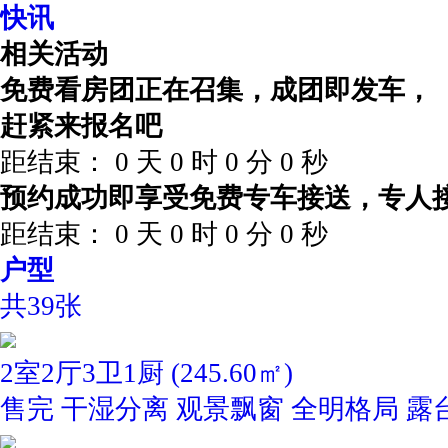
快讯
相关活动
免费看房团正在召集，成团即发车，
赶紧来报名吧
距结束：
0
天
0
时
0
分
0
秒
预约成功即享受免费专车接送，专人
距结束：
0
天
0
时
0
分
0
秒
户型
共39张
2室2厅3卫1厨 (245.60㎡)
售完
干湿分离
观景飘窗
全明格局
露