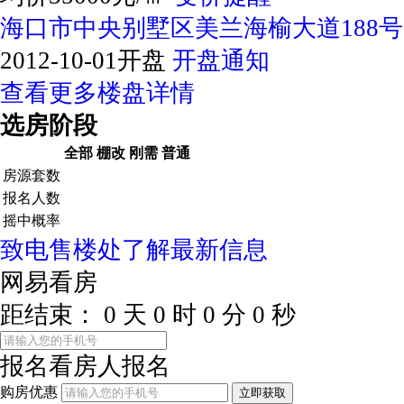
海口市中央别墅区美兰海榆大道188号
2012-10-01开盘
开盘通知
查看更多楼盘详情
选房阶段
全部
棚改
刚需
普通
房源套数
报名人数
摇中概率
致电售楼处了解最新信息
网易看房
距结束：
0
天
0
时
0
分
0
秒
报名看房
人报名
购房优惠
立即获取