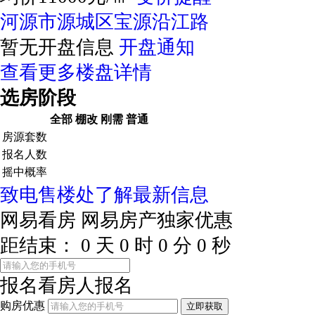
河源市源城区宝源沿江路
暂无开盘信息
开盘通知
查看更多楼盘详情
选房阶段
全部
棚改
刚需
普通
房源套数
报名人数
摇中概率
致电售楼处了解最新信息
网易看房
网易房产独家优惠
距结束：
0
天
0
时
0
分
0
秒
报名看房
人报名
购房优惠
立即获取