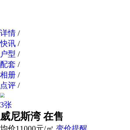
网易新
详情
/
快讯
/
户型
/
配套
/
相册
/
点评
/
3张
威尼斯湾
在售
均价11000元/㎡
变价提醒