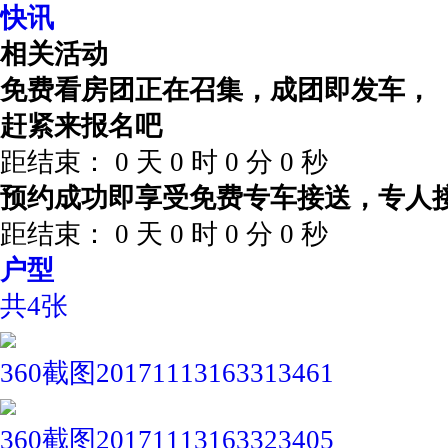
快讯
相关活动
免费看房团正在召集，成团即发车，
赶紧来报名吧
距结束：
0
天
0
时
0
分
0
秒
预约成功即享受免费专车接送，专人
距结束：
0
天
0
时
0
分
0
秒
户型
共4张
360截图20171113163313461
360截图20171113163323405