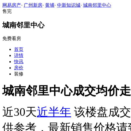
网易房产
·
广州新房
·
黄埔
·
中新知识城
·
城南邻里中心
售完
城南邻里中心
免费看房
首页
详情
快讯
房价
装修
城南邻里中心成交均价走
近30天
近半年
该楼盘成交
供参考，最新销售价格请