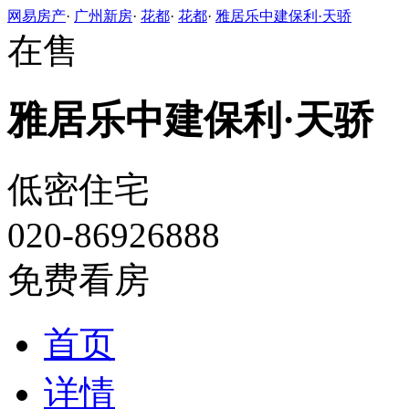
网易房产
·
广州新房
·
花都
·
花都
·
雅居乐中建保利·天骄
在售
雅居乐中建保利·天骄
低密住宅
020-86926888
免费看房
首页
详情