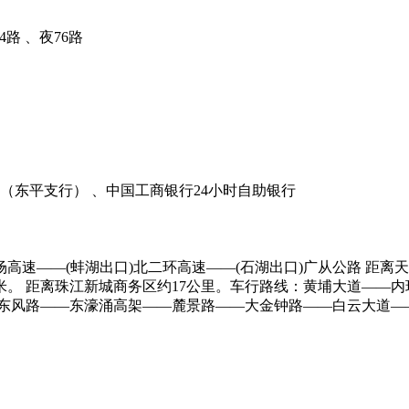
84路 、夜76路
行（东平支行） 、中国工商银行24小时自助银行
高速——(蚌湖出口)北二环高速——(石湖出口)广从公路 距离
0米。 距离珠江新城商务区约17公里。车行路线：黄埔大道——
线：东风路——东濠涌高架——麓景路——大金钟路——白云大道—