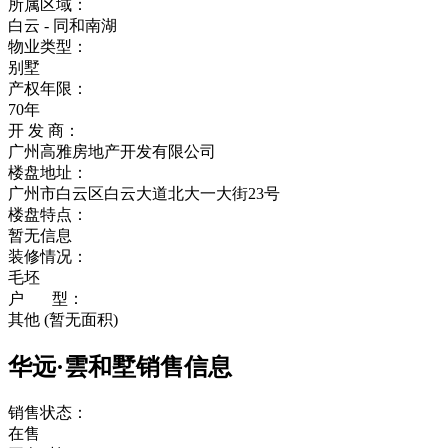
所属区域：
白云 - 同和南湖
物业类型：
别墅
产权年限：
70年
开 发 商：
广州高雅房地产开发有限公司
楼盘地址：
广州市白云区白云大道北大一大街23号
楼盘特点：
暂无信息
装修情况：
毛坯
户 型：
其他 (暂无面积)
华远·雲和墅销售信息
销售状态：
在售