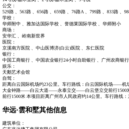
公交：
529路 、563路 、656路 、659路 、76路A 、799路 、833路 、9
学校：
华师附中 、雅加达国际学校 、誉德莱国际学校 、华师附小
商场：
安华汇 、岭南新世界
医院：
京溪南方医院 、中山医博济(白云)医院 、东仁医院
银行：
中国工商银行 、中国农业银行24小时自助银行 、广州农商银
娱乐：
天鹅艺术会馆
自驾：
距离白云国际机场约23公里。车行路线：白云国际机场——机场
大金钟路——白云大道——永泰立交——白云堡立交前行150
前行1500米 本项目距离广州市人民政府约14公里。车行路
华远·雲和墅其他信息
建筑单位：