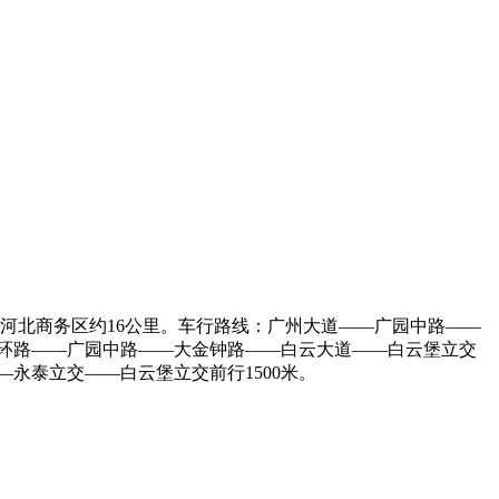
天河北商务区约16公里。车行路线：广州大道——广园中路——
内环路——广园中路——大金钟路——白云大道——白云堡立交
—永泰立交——白云堡立交前行1500米。