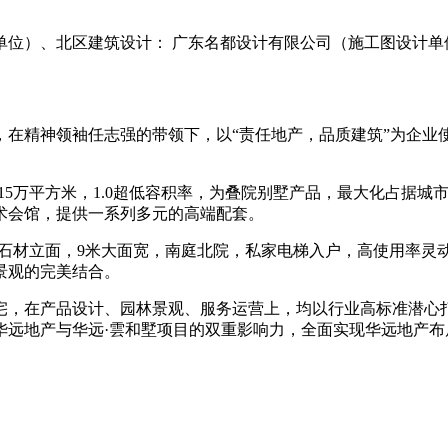
单位）、北区建筑设计： 广东名都设计有限公司（施工图设计单
一，在精神领袖任志强的带领下，以“责任地产，品质建筑”为企业
15万平方米，1.0超低容积率，为叠院别墅产品，最大化占据
术会馆，提供一系列多元的高端配套。
挂石材立面，9米大面宽，南庭北院，私家电梯入户，高使用率灵
景观的完美结合。
宅，在产品设计、园林景观、服务运营上，均以行业高标准潜心
华远地产与华远·雲和墅项目的双重影响力，全面实现华远地产布