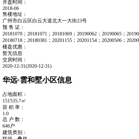
开盘时间：
2018-06
售楼地址：
广州市白云区白云大道北大一大街23号
预 售 证：
20181070；20181071；20181069；20190062；20190065；2019
20180718；20180381；20201155；20201154；20200506；2020
楼盘优惠：
暂无信息
交房时间：
2020-12-31(2020-12-31)
华远·雲和墅小区信息
占地面积：
151535.7㎡
容 积 率：
1.0
总 户 数：
646户
建筑类别：
联排、叠拼