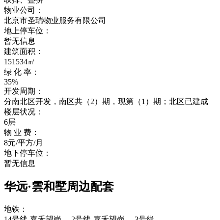
物业公司：
北京市圣瑞物业服务有限公司
地上停车位：
暂无信息
建筑面积：
151534㎡
绿 化 率：
35%
开发周期：
分南北区开发，南区共（2）期，现第（1）期；北区已建成
楼层状况：
6层
物 业 费：
8元/平方/月
地下停车位：
暂无信息
华远·雲和墅周边配套
地铁：
14号线-嘉禾望岗 、2号线-嘉禾望岗 、3号线