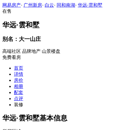
网易房产
·
广州新房
·
白云
·
同和南湖
·
华远·雲和墅
在售
华远·雲和墅
别名：大一山庄
高端社区
品牌地产
山景楼盘
免费看房
首页
详情
房价
相册
配套
点评
装修
华远·雲和墅基本信息