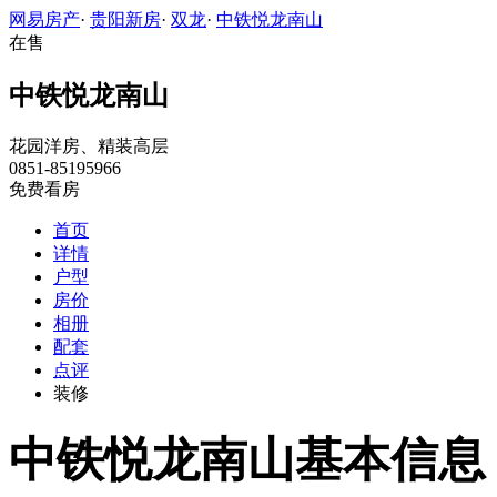
网易房产
·
贵阳新房
·
双龙
·
中铁悦龙南山
在售
中铁悦龙南山
花园洋房、精装高层
0851-85195966
免费看房
首页
详情
户型
房价
相册
配套
点评
装修
中铁悦龙南山基本信息