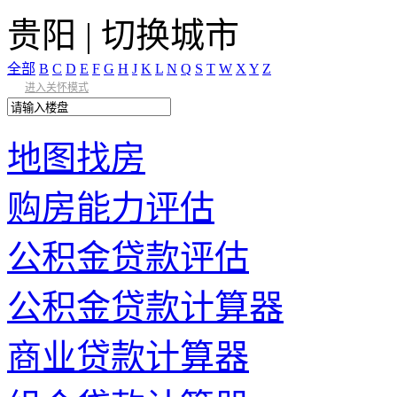
贵阳
|
切换城市
全部
B
C
D
E
F
G
H
J
K
L
N
Q
S
T
W
X
Y
Z
进入关怀模式
地图找房
购房能力评估
公积金贷款评估
公积金贷款计算器
商业贷款计算器