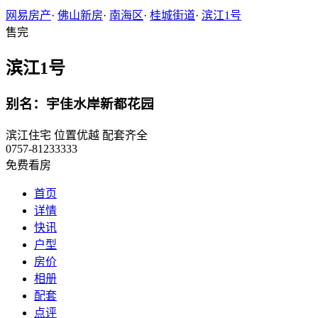
网易房产
·
佛山新房
·
南海区
·
桂城街道
·
滨江1号
售完
滨江1号
别名：宇佳水岸新都花园
滨江住宅
位置优越
配套齐全
0757-81233333
免费看房
首页
详情
快讯
户型
房价
相册
配套
点评