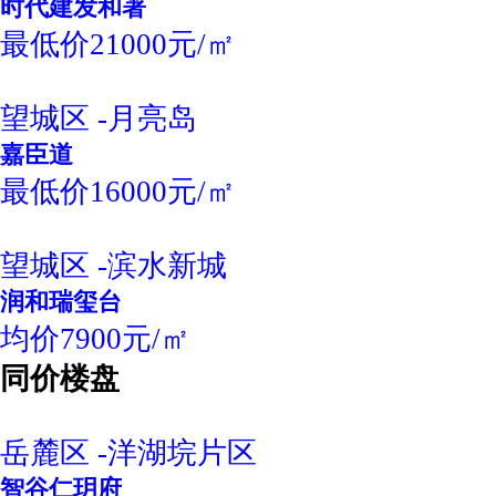
时代建发和著
最低价21000元/㎡
望城区 -月亮岛
嘉臣道
最低价16000元/㎡
望城区 -滨水新城
润和瑞玺台
均价7900元/㎡
同价楼盘
岳麓区 -洋湖垸片区
智谷仁玥府