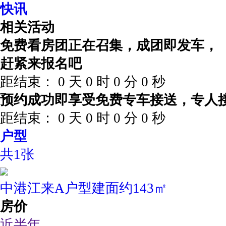
快讯
相关活动
免费看房团正在召集，成团即发车，
赶紧来报名吧
距结束：
0
天
0
时
0
分
0
秒
预约成功即享受免费专车接送，专人
距结束：
0
天
0
时
0
分
0
秒
户型
共1张
中港江来A户型建面约143㎡
房价
近半年