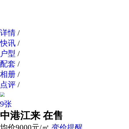
网易新
详情
/
快讯
/
户型
/
配套
/
相册
/
点评
/
9张
中港江来
在售
均价9000元/㎡
变价提醒