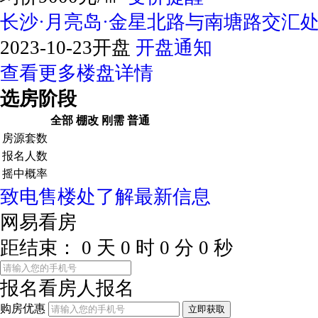
长沙·月亮岛·金星北路与南塘路交汇
2023-10-23开盘
开盘通知
查看更多楼盘详情
选房阶段
全部
棚改
刚需
普通
房源套数
报名人数
摇中概率
致电售楼处了解最新信息
网易看房
距结束：
0
天
0
时
0
分
0
秒
报名看房
人报名
购房优惠
立即获取