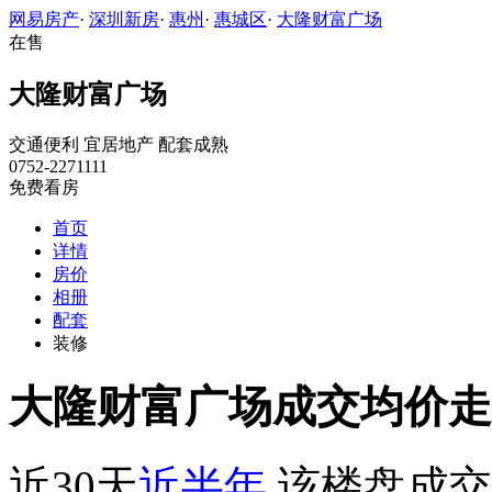
网易房产
·
深圳新房
·
惠州
·
惠城区
·
大隆财富广场
在售
大隆财富广场
交通便利
宜居地产
配套成熟
0752-2271111
免费看房
首页
详情
房价
相册
配套
装修
大隆财富广场成交均价走
近30天
近半年
该楼盘成交