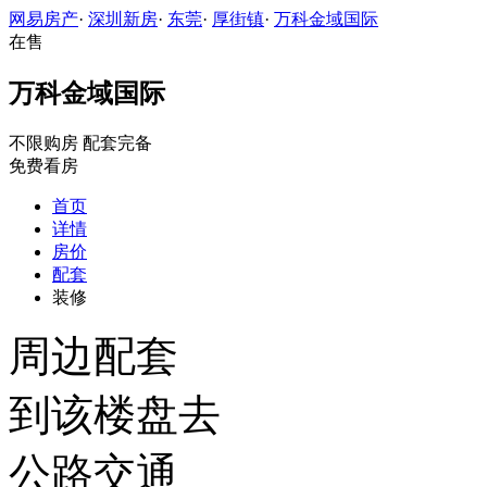
网易房产
·
深圳新房
·
东莞
·
厚街镇
·
万科金域国际
在售
万科金域国际
不限购房
配套完备
免费看房
首页
详情
房价
配套
装修
周边配套
到该楼盘去
公路交通