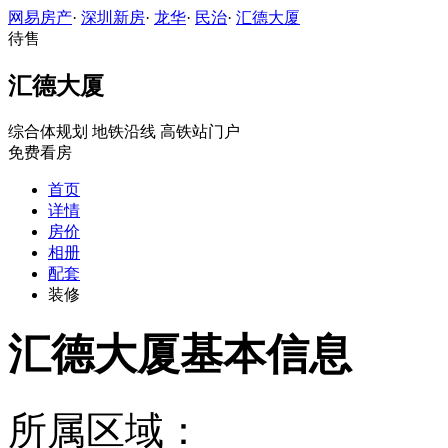
网易房产
·
深圳新房
·
龙华
·
民治
·
汇德大厦
待售
汇德大厦
综合体规划
地铁沿线
高铁站门户
免费看房
首页
详情
房价
相册
配套
装修
汇德大厦基本信息
所属区域：