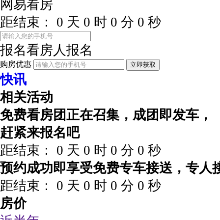
网易看房
距结束：
0
天
0
时
0
分
0
秒
报名看房
人报名
购房优惠
立即获取
快讯
相关活动
免费看房团正在召集，成团即发车，
赶紧来报名吧
距结束：
0
天
0
时
0
分
0
秒
预约成功即享受免费专车接送，专人
距结束：
0
天
0
时
0
分
0
秒
房价