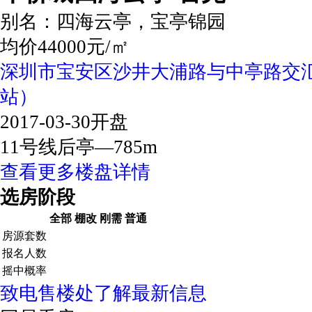
别名：
四海云亭，宝亭锦园
均价44000元/㎡
深圳市宝安区沙井大浦路与中亭路交汇
站）
2017-03-30开盘
11号线后亭—785m
查看更多楼盘详情
选房阶段
全部
棚改
刚需
普通
房源套数
报名人数
摇中概率
致电售楼处了解最新信息