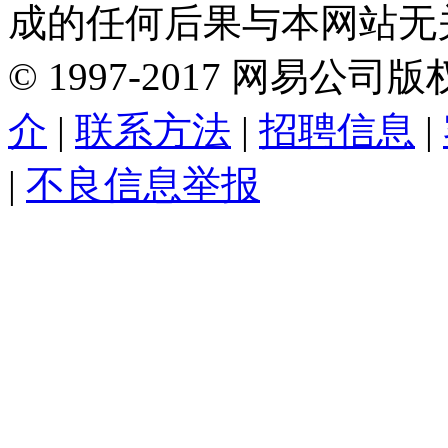
成的任何后果与本网站无
©
1997-
2017
网易公司版
介
|
联系方法
|
招聘信息
|
|
不良信息举报