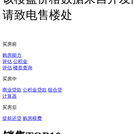
请致电售楼处
买房前
购房能力
评估
公积金
评估
楼盘查询
买房中
商业贷款
公积金贷款
组合贷
计算器
买房后
提前还贷
购房税费