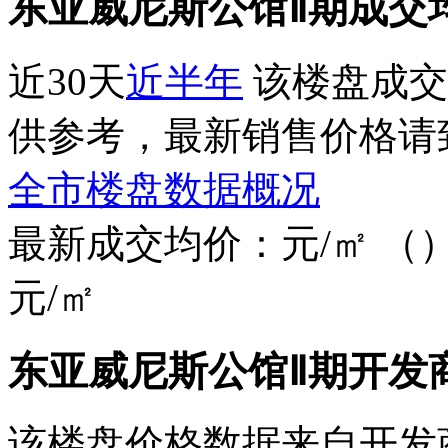
东亚威尼斯公馆Ⅱ期成交
近30天
近半年
该楼盘成交
供参考，最新销售价格请
全市楼盘数据概况
最新成交均价：
元/㎡
（
元/㎡
东亚威尼斯公馆Ⅱ期开发
该楼盘价格数据来自开发