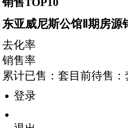
销售TOP10
东亚威尼斯公馆Ⅱ期房源
去化率
销售率
累计已售：
套
目前待售：
登录