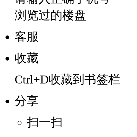
浏览过的楼盘
客服
收藏
Ctrl+D收藏到书签栏
分享
扫一扫