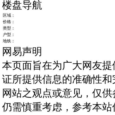
楼盘导航
区域：
价格：
类型：
户型：
地铁：
网易声明
本页面旨在为广大网友提
证所提供信息的准确性和
网站之观点或意见，仅供
仍需慎重考虑，参考本站