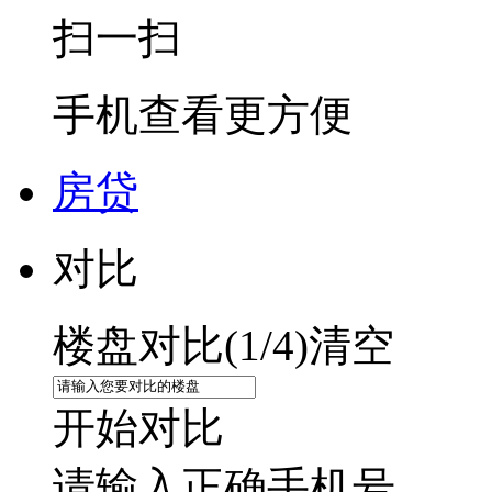
扫一扫
手机查看更方便
房贷
对比
楼盘对比(
1
/4)
清空
开始对比
请输入正确手机号