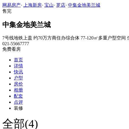
网易房产
·
上海新房
·
宝山
·
罗店
·
中集金地美兰城
售完
中集金地美兰城
7号线地铁上盖
约70万方商住办综合体
77-120㎡多重户型空间
021-55667777
免费看房
首页
详情
快讯
户型
房价
相册
配套
点评
装修
全部(4)