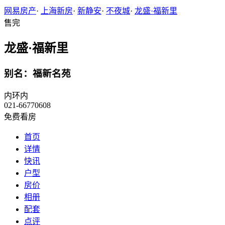
网易房产
·
上海新房
·
新静安
·
不夜城
·
龙盛·福新里
售完
龙盛·福新里
别名：福新名苑
内环内
021-66770608
免费看房
首页
详情
快讯
户型
房价
相册
配套
点评